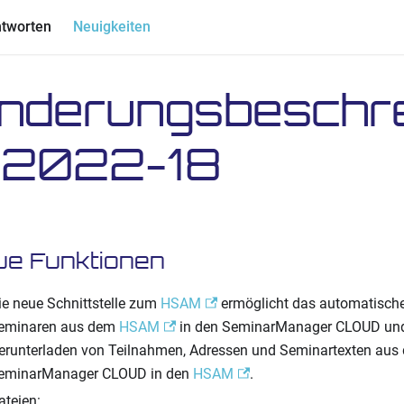
ntworten
Neuigkeiten
nderungsbeschr
 2022-18
ue Funktionen
ie neue Schnittstelle zum
HSAM
ermöglicht das automatisch
eminaren aus dem
HSAM
in den SeminarManager CLOUD und
erunterladen von Teilnahmen, Adressen und Seminartexten aus
eminarManager CLOUD in den
HSAM
.
ateien: