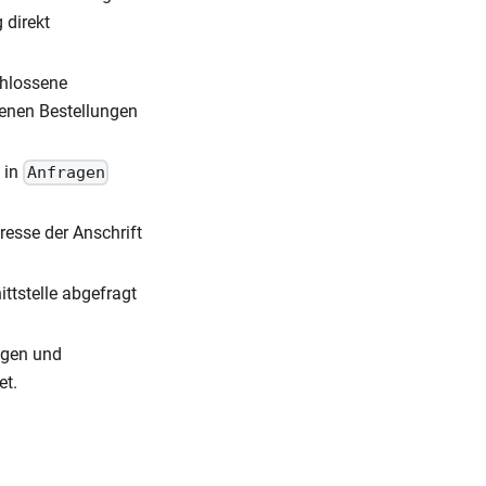
 direkt
chlossene
senen Bestellungen
 in
Anfragen
resse der Anschrift
ttstelle abgefragt
ngen und
et.